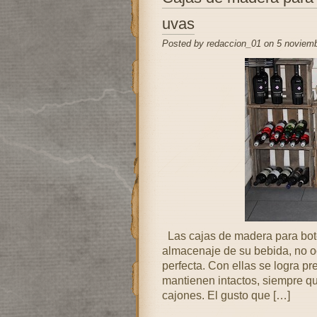
uvas
Posted by redaccion_01 on 5 noviemb
Las cajas de madera para bote
almacenaje de su bebida, no o
perfecta. Con ellas se logra pr
mantienen intactos, siempre q
cajones. El gusto que […]