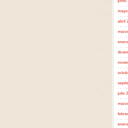
junio
mayo
abril
marz
enero
dicie
novi
octub
septi
julio
marz
febre
enero