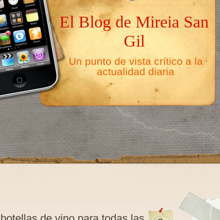
El Blog de Mireia San
Gil
Un punto de vista crítico a la
actualidad diaria
otellas de vino para todas las