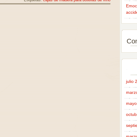
Etiquetas:
cajas de madera para botellas de vino
Emoci
accid
Com
julio
marz
mayo
octub
septi
marz