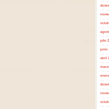
dicie
novi
octub
agost
julio
junio
abril
marz
enero
dicie
novi
octub