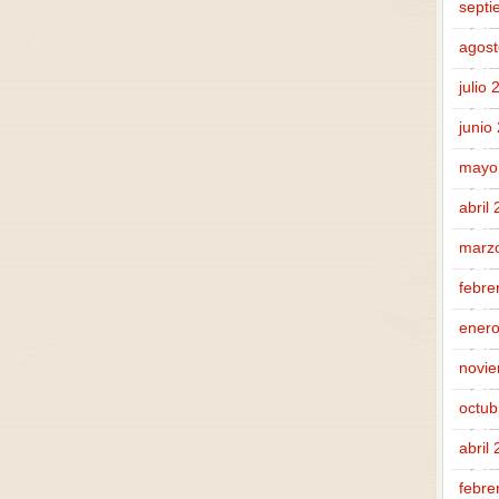
septi
agost
julio
junio
mayo
abril
marz
febre
enero
novi
octub
abril
febre