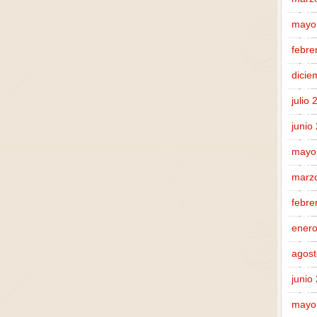
mayo
febre
dicie
julio
junio
mayo
marz
febre
enero
agost
junio
mayo