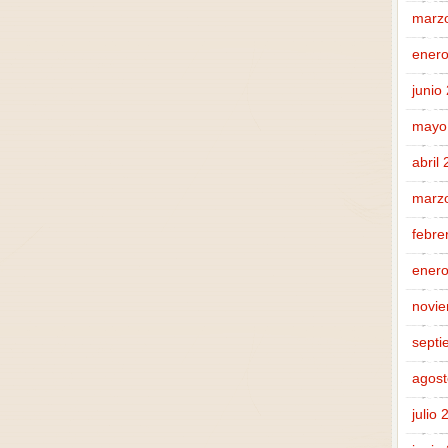
marz
enero
junio
mayo
abril
marz
febre
enero
novi
septi
agost
julio