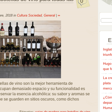
0
re, 2018 in
Cultura Sociedad
,
General
|
∞
E
Ingla
triun
Hugo 
que f
La cr
plata
llas de vino son la mejor herramienta de
merca
cupan demasiado espacio y su funcionalidad es
eservar la esencia alcohólica: su sabor y aromas se
¿Cómo
ue se guarden en sitios oscuros, como dichos
depar
Huma