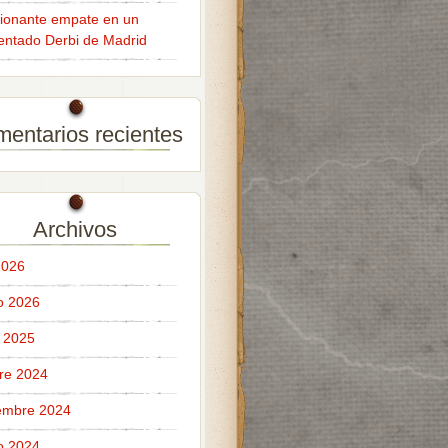
onante empate en un
entado Derbi de Madrid
entarios recientes
Archivos
 2026
o 2026
 2025
re 2024
embre 2024
o 2024