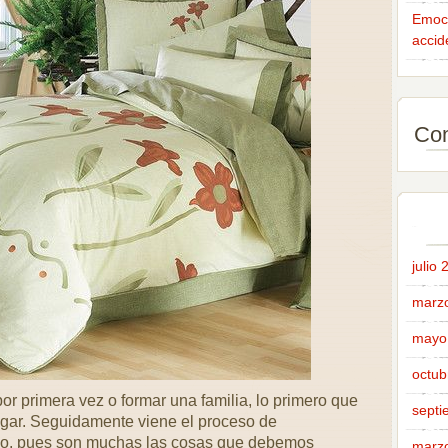
Emoci
accid
Com
julio
marz
mayo
octub
or primera vez o formar una familia, lo primero que
septi
gar. Seguidamente viene el proceso de
mpo, pues son muchas las cosas que debemos
marz