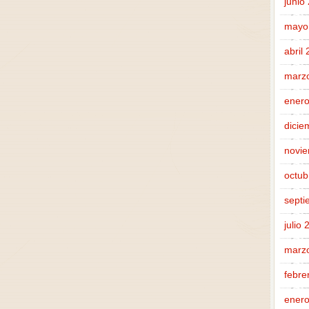
junio
mayo
abril
marz
enero
dicie
novi
octub
septi
julio
marz
febre
enero