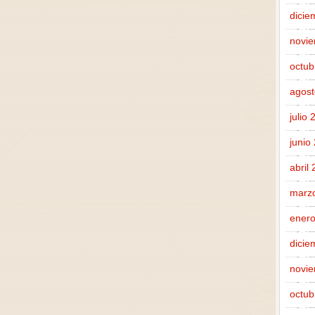
dicie
novi
octub
agost
julio
junio
abril
marz
enero
dicie
novi
octub