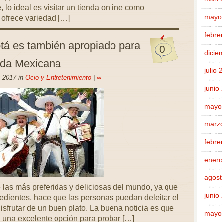
e, lo ideal es visitar un tienda online como
mayo
 ofrece variedad […]
febre
tá es también apropiado para
0
dicie
ida Mexicana
julio
, 2017 in
Ocio y Entretenimiento
|
∞
junio
mayo
marz
febre
enero
agost
las más preferidas y deliciosas del mundo, ya que
junio
edientes, hace que las personas puedan deleitar el
isfrutar de un buen plato. La buena noticia es que
mayo
s una excelente opción para probar […]